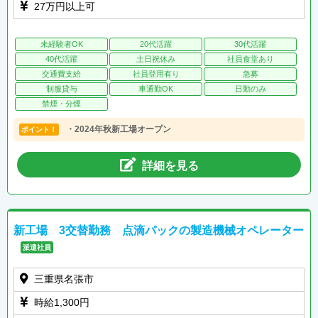
27万円以上可
未経験者OK
20代活躍
30代活躍
40代活躍
土日祝休み
社員食堂あり
交通費支給
社員登用有り
急募
制服貸与
車通勤OK
日勤のみ
禁煙・分煙
・2024年秋新工場オープン
ポイント！
詳細を見る
新工場 3交替勤務 点滴パックの製造機械オペレーター
派遣社員
三重県名張市
時給1,300円