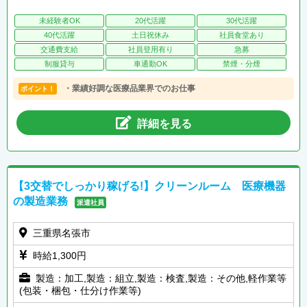
未経験者OK
20代活躍
30代活躍
40代活躍
土日祝休み
社員食堂あり
交通費支給
社員登用有り
急募
制服貸与
車通勤OK
禁煙・分煙
・業績好調な医療品業界でのお仕事
ポイント！
詳細を見る
【3交替でしっかり稼げる!】クリーンルーム 医療機器
の製造業務
派遣社員
三重県名張市
時給1,300円
製造：加工,製造：組立,製造：検査,製造：その他,軽作業等
(包装・梱包・仕分け作業等)