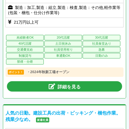
製造：加工,製造：組立,製造：検査,製造：その他,軽作業等
(包装・梱包・仕分け作業等)
21万円以上可
未経験者OK
20代活躍
30代活躍
40代活躍
土日祝休み
社員食堂あり
交通費支給
社員登用有り
急募
制服貸与
車通勤OK
日勤のみ
禁煙・分煙
・2024年秋新工場オープン
ポイント！
詳細を見る
人気の日勤。建設工具の出荷・ピッキング・梱包作業。
残業少なめ。
派遣社員