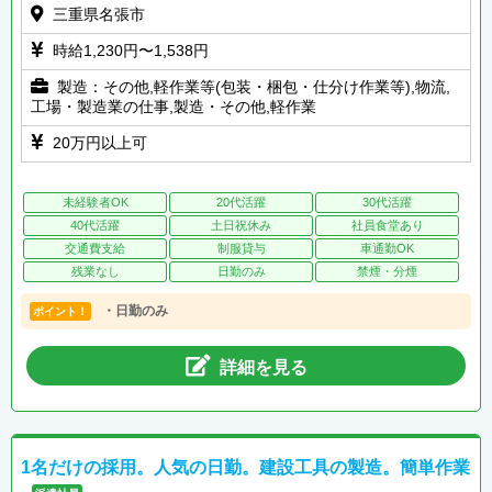
三重県名張市
時給1,230円〜1,538円
製造：その他,軽作業等(包装・梱包・仕分け作業等),物流,
工場・製造業の仕事,製造・その他,軽作業
20万円以上可
未経験者OK
20代活躍
30代活躍
40代活躍
土日祝休み
社員食堂あり
交通費支給
制服貸与
車通勤OK
残業なし
日勤のみ
禁煙・分煙
・日勤のみ
ポイント！
詳細を見る
1名だけの採用。人気の日勤。建設工具の製造。簡単作業