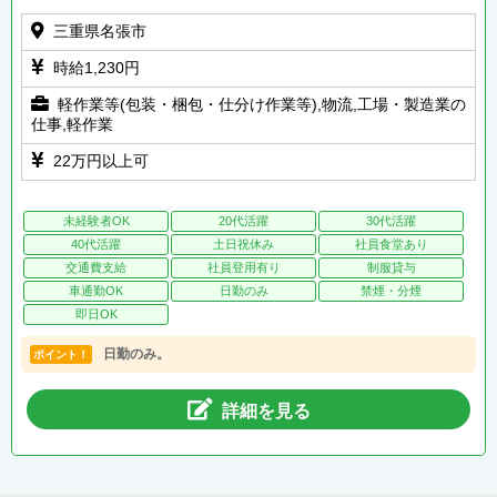
三重県名張市
時給1,230円
軽作業等(包装・梱包・仕分け作業等),物流,工場・製造業の
仕事,軽作業
22万円以上可
未経験者OK
20代活躍
30代活躍
40代活躍
土日祝休み
社員食堂あり
交通費支給
社員登用有り
制服貸与
車通勤OK
日勤のみ
禁煙・分煙
即日OK
日勤のみ。
ポイント！
詳細を見る