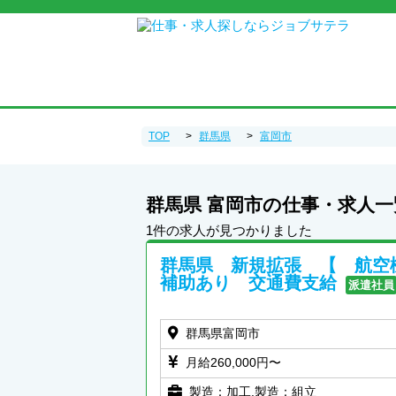
TOP
群馬県
富岡市
群馬県 富岡市の仕事・求人一
1件の求人が見つかりました
群馬県 新規拡張 【 航空
補助あり 交通費支給
派遣社員
群馬県富岡市
月給260,000円〜
製造：加工,製造：組立