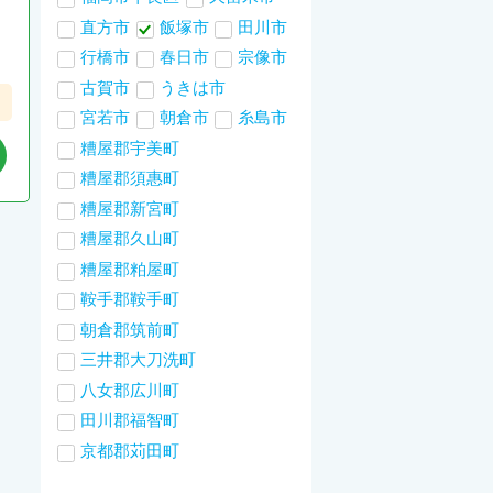
直方市
飯塚市
田川市
行橋市
春日市
宗像市
古賀市
うきは市
宮若市
朝倉市
糸島市
糟屋郡宇美町
糟屋郡須惠町
糟屋郡新宮町
糟屋郡久山町
糟屋郡粕屋町
鞍手郡鞍手町
朝倉郡筑前町
三井郡大刀洗町
八女郡広川町
田川郡福智町
京都郡苅田町