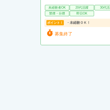
未経験者OK
20代活躍
30代
禁煙・分煙
即日OK
・未経験ＯＫ！
ポイント！
募集終了