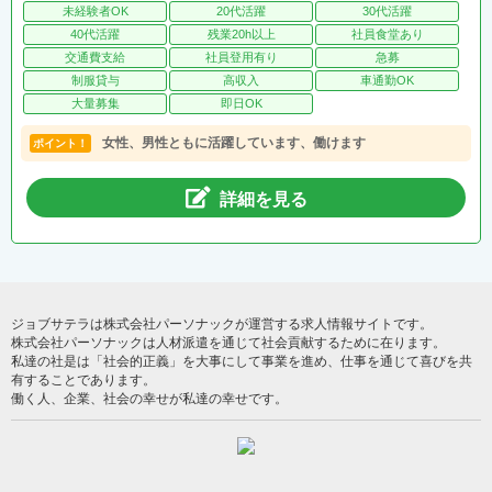
未経験者OK
20代活躍
30代活躍
40代活躍
残業20h以上
社員食堂あり
交通費支給
社員登用有り
急募
制服貸与
高収入
車通勤OK
大量募集
即日OK
女性、男性ともに活躍しています、働けます
ポイント！
詳細を見る
ジョブサテラは株式会社パーソナックが運営する求人情報サイトです。
株式会社パーソナックは人材派遣を通じて社会貢献するために在ります。
私達の社是は「社会的正義」を大事にして事業を進め、仕事を通じて喜びを共
有することであります。
働く人、企業、社会の幸せが私達の幸せです。