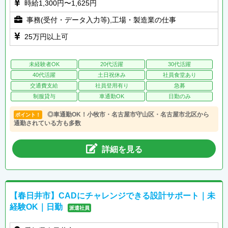
時給1,300円〜1,625円
事務(受付・データ入力等),工場・製造業の仕事
25万円以上可
未経験者OK
20代活躍
30代活躍
40代活躍
土日祝休み
社員食堂あり
交通費支給
社員登用有り
急募
制服貸与
車通勤OK
日勤のみ
◎車通勤OK！小牧市・名古屋市守山区・名古屋市北区から
ポイント！
通勤されている方も多数
詳細を見る
【春日井市】CADにチャレンジできる設計サポート｜未
経験OK｜日勤
派遣社員