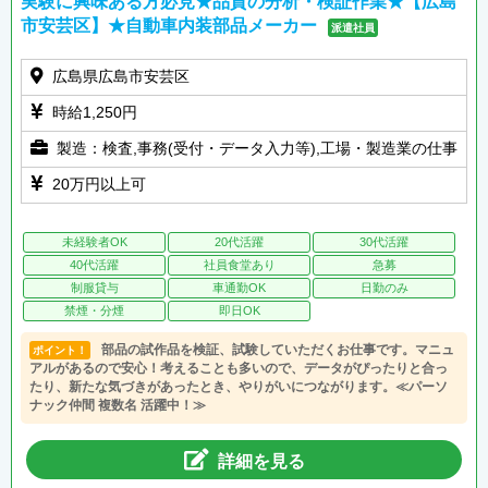
実験に興味ある方必見★品質の分析・検証作業★【広島
市安芸区】★自動車内装部品メーカー
派遣社員
広島県広島市安芸区
時給1,250円
製造：検査,事務(受付・データ入力等),工場・製造業の仕事
20万円以上可
未経験者OK
20代活躍
30代活躍
40代活躍
社員食堂あり
急募
制服貸与
車通勤OK
日勤のみ
禁煙・分煙
即日OK
部品の試作品を検証、試験していただくお仕事です。マニュ
ポイント！
アルがあるので安心！考えることも多いので、データがぴったりと合っ
たり、新たな気づきがあったとき、やりがいにつながります。≪パーソ
ナック仲間 複数名 活躍中！≫
詳細を見る