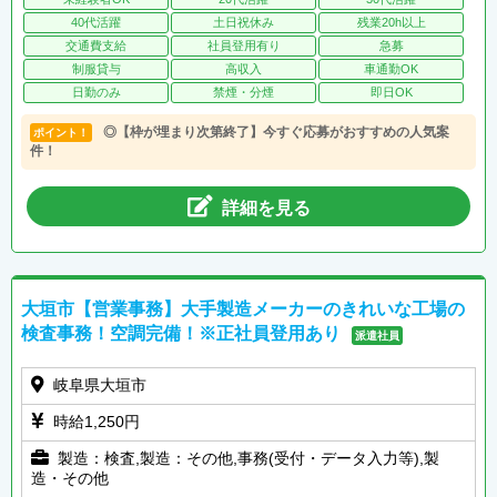
40代活躍
土日祝休み
残業20h以上
交通費支給
社員登用有り
急募
制服貸与
高収入
車通勤OK
日勤のみ
禁煙・分煙
即日OK
◎【枠が埋まり次第終了】今すぐ応募がおすすめの人気案
ポイント！
件！
詳細を見る
大垣市【営業事務】大手製造メーカーのきれいな工場の
検査事務！空調完備！※正社員登用あり
派遣社員
岐阜県大垣市
時給1,250円
製造：検査,製造：その他,事務(受付・データ入力等),製
造・その他