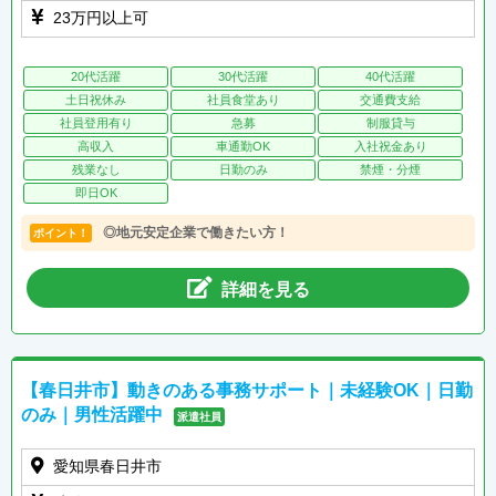
23万円以上可
20代活躍
30代活躍
40代活躍
土日祝休み
社員食堂あり
交通費支給
社員登用有り
急募
制服貸与
高収入
車通勤OK
入社祝金あり
残業なし
日勤のみ
禁煙・分煙
即日OK
◎地元安定企業で働きたい方！
ポイント！
詳細を見る
【春日井市】動きのある事務サポート｜未経験OK｜日勤
のみ｜男性活躍中
派遣社員
愛知県春日井市