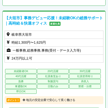
【大垣市】事務デビュー応援！未経験OKの総務サポート
｜高時給＆快適オフィス
派遣社員
岐阜県大垣市
時給1,300円〜1,625円
一般事務,総務事務,事務(受付・データ入力等)
24万円以上可
未経験者OK
20代活躍
30代活躍
40代活躍
社員食堂あり
社員登用有り
急募
制服貸与
高収入
車通勤OK
日勤のみ
禁煙・分煙
即日OK
◆ 地元の安定企業で安心して長く働ける
ポイント！