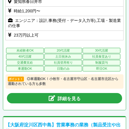
愛知県春日井市
時給1,200円〜
エンジニア：設計,事務(受付・データ入力等),工場・製造業
の仕事
23万円以上可
未経験者OK
20代活躍
30代活躍
40代活躍
土日祝休み
社員食堂あり
交通費支給
社員登用有り
制服貸与
車通勤OK
日勤のみ
即日OK
◎車通勤OK！小牧市・名古屋市守山区・名古屋市北区から
ポイント！
通勤されている方も多数
詳細を見る
【大阪府淀川区西中島】営業事務の業務（製品受注や出