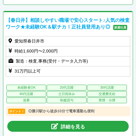
【春日井】相談しやすい職場で安心スタート♪人気の検査
ワーク★未経験OK＆駅チカ！正社員登用あり◎
派遣社員
愛知県春日井市
時給1,600円〜2,000円
製造：検査,事務(受付・データ入力等)
31万円以上可
未経験者OK
20代活躍
30代活躍
40代活躍
土日祝休み
交通費支給
急募
制服貸与
禁煙・分煙
◎勝川駅から徒歩10分で電車通勤も便利
ポイント！
詳細を見る