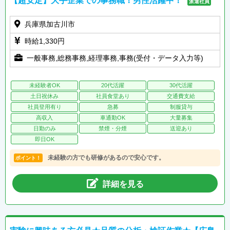
【超安定】大手企業での事務職！男性活躍中！
派遣社員
兵庫県加古川市
時給1,330円
一般事務,総務事務,経理事務,事務(受付・データ入力等)
未経験者OK
20代活躍
30代活躍
土日祝休み
社員食堂あり
交通費支給
社員登用有り
急募
制服貸与
高収入
車通勤OK
大量募集
日勤のみ
禁煙・分煙
送迎あり
即日OK
未経験の方でも研修があるので安心です。
ポイント！
詳細を見る