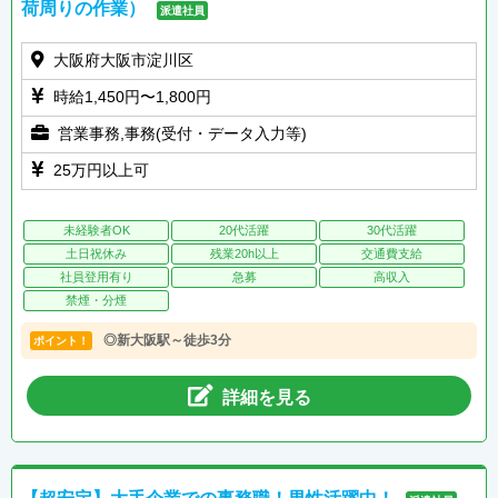
荷周りの作業）
派遣社員
大阪府大阪市淀川区
時給1,450円〜1,800円
営業事務,事務(受付・データ入力等)
25万円以上可
未経験者OK
20代活躍
30代活躍
土日祝休み
残業20h以上
交通費支給
社員登用有り
急募
高収入
禁煙・分煙
◎新大阪駅～徒歩3分
ポイント！
詳細を見る