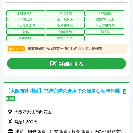
未経験者OK
20代活躍
30代活躍
40代活躍
土日祝休み
残業20h以上
社員食堂あり
交通費支給
社員登用有り
急募
制服貸与
高収入
車通勤OK
禁煙・分煙
◆重量物や汚れ作業一切なしのカンタン軽作業
ポイント！
詳細を見る
【大阪市此花区】空調完備の倉庫での簡単な梱包作業
派
遣社員
大阪府大阪市此花区
時給1,300円
出荷、梱包,製造：組立,製造：検査,製造：その他,軽作業等