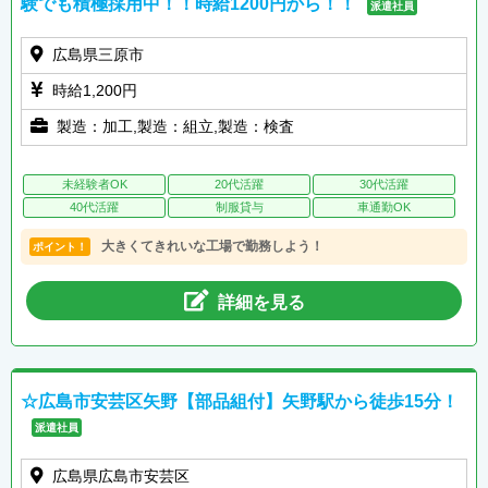
験でも積極採用中！！時給1200円から！！
派遣社員
広島県三原市
時給1,200円
製造：加工,製造：組立,製造：検査
未経験者OK
20代活躍
30代活躍
40代活躍
制服貸与
車通勤OK
大きくてきれいな工場で勤務しよう！
ポイント！
詳細を見る
☆広島市安芸区矢野【部品組付】矢野駅から徒歩15分！
派遣社員
広島県広島市安芸区