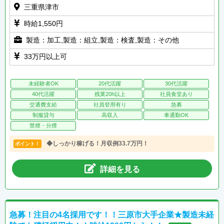
三重県津市
時給1,550円
製造：加工,製造：組立,製造：検査,製造：その他
33万円以上可
未経験者OK
20代活躍
30代活躍
40代活躍
残業20h以上
社員食堂あり
交通費支給
社員登用有り
急募
制服貸与
高収入
車通勤OK
禁煙・分煙
◆しっかり稼げる！月収例33.7万円！
ポイント！
詳細を見る
急募！注目の4名採用です！！三原市大手企業★製造未経