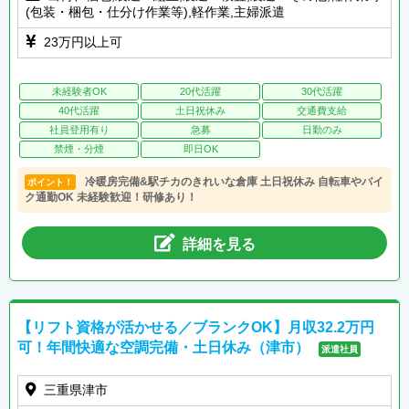
(包装・梱包・仕分け作業等),軽作業,主婦派遣
23万円以上可
未経験者OK
20代活躍
30代活躍
40代活躍
土日祝休み
交通費支給
社員登用有り
急募
日勤のみ
禁煙・分煙
即日OK
冷暖房完備&駅チカのきれいな倉庫 土日祝休み 自転車やバイ
ポイント！
ク通勤OK 未経験歓迎！研修あり！
詳細を見る
【リフト資格が活かせる／ブランクOK】月収32.2万円
可！年間快適な空調完備・土日休み（津市）
派遣社員
三重県津市