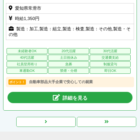
愛知県常滑市
時給1,350円
製造：加工,製造：組立,製造：検査,製造：その他,製造・そ
の他
未経験者OK
20代活躍
30代活躍
40代活躍
土日祝休み
交通費支給
社員登用有り
急募
制服貸与
車通勤OK
禁煙・分煙
即日OK
自動車部品大手企業で安心しての就業
ポイント！
詳細を見る