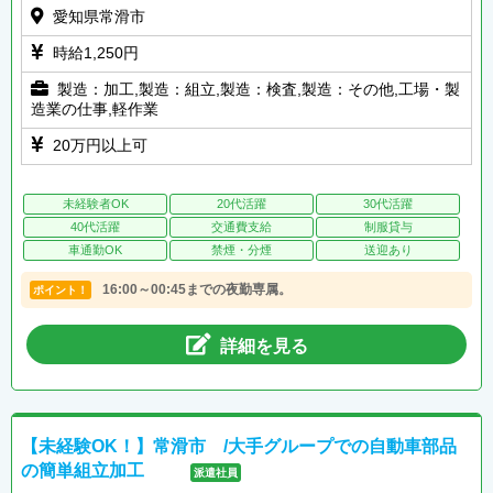
愛知県常滑市
時給1,250円
製造：加工,製造：組立,製造：検査,製造：その他,工場・製
造業の仕事,軽作業
20万円以上可
未経験者OK
20代活躍
30代活躍
40代活躍
交通費支給
制服貸与
車通勤OK
禁煙・分煙
送迎あり
16:00～00:45までの夜勤専属。
ポイント！
詳細を見る
【未経験OK！】常滑市 /大手グループでの自動車部品
の簡単組立加工
派遣社員