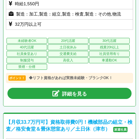
時給1,550円
製造：加工,製造：組立,製造：検査,製造：その他,物流
32万円以上可
未経験者OK
20代活躍
30代活躍
40代活躍
土日祝休み
残業20h以上
社員食堂あり
交通費支給
社員登用有り
制服貸与
高収入
車通勤OK
禁煙・分煙
◆リフト資格があれば実務未経験・ブランクOK！
ポイント！
詳細を見る
【月収33.7万円可】資格取得費0円！機械部品の組立・検
査／格安食堂＆畳休憩室あり／土日休（津市）
派遣社員