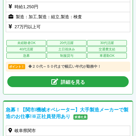
時給1,250円
製造：加工,製造：組立,製造：検査
27万円以上可
未経験者OK
20代活躍
30代活躍
40代活躍
土日祝休み
交通費支給
急募
制服貸与
車通勤OK
◆２０代～５０代まで幅広い年代が勤務中！
ポイント！
詳細を見る
急募！【関市/機械オペレーター】大手製造メーカーで製
造のお仕事!※正社員登用あり
派遣社員
岐阜県関市