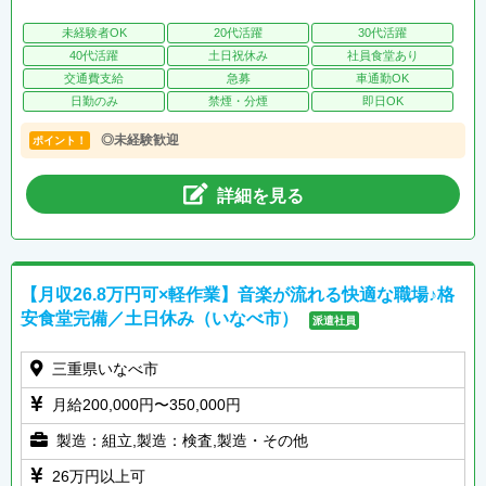
未経験者OK
20代活躍
30代活躍
40代活躍
土日祝休み
社員食堂あり
交通費支給
急募
車通勤OK
日勤のみ
禁煙・分煙
即日OK
◎未経験歓迎
ポイント！
詳細を見る
【月収26.8万円可×軽作業】音楽が流れる快適な職場♪格
安食堂完備／土日休み（いなべ市）
派遣社員
三重県いなべ市
月給200,000円〜350,000円
製造：組立,製造：検査,製造・その他
26万円以上可