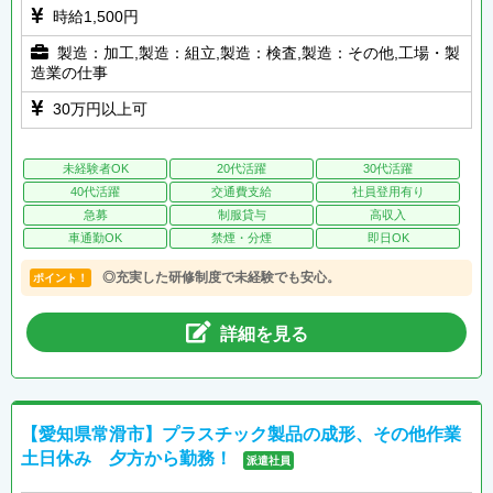
時給1,500円
製造：加工,製造：組立,製造：検査,製造：その他,工場・製
造業の仕事
30万円以上可
未経験者OK
20代活躍
30代活躍
40代活躍
交通費支給
社員登用有り
急募
制服貸与
高収入
車通勤OK
禁煙・分煙
即日OK
◎充実した研修制度で未経験でも安心。
ポイント！
詳細を見る
【愛知県常滑市】プラスチック製品の成形、その他作業
土日休み 夕方から勤務！
派遣社員