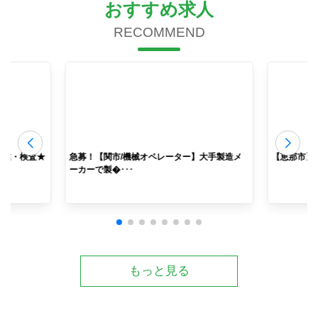
おすすめ求人
RECOMMEND
作業・検査★
急募！【関市/機械オペレーター】大手製造メ
【恵那市】
ーカーで製�･･･
もっと見る