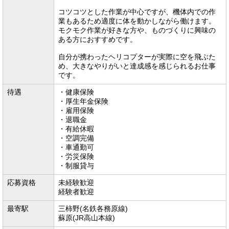
コツコツとした作業が中心ですが、機体内での作
業もあるため適度に体を動かしながら働けます。
モクモク作業が好きな方や、ものづくりに興味の
ある方におすすめです。
自分が携わったヘリコプターが実際に空を飛ぶた
め、大きなやりがいと達成感を感じられるお仕事
です。
待遇
・健康保険
・厚生年金保険
・雇用保険
・退職金
・有給休暇
・空調完備
・車通勤可
・労災保険
・制服貸与
応募資格
未経験歓迎
経験者歓迎
最寄駅
三柿野(名鉄各務原線)
蘇原(JR高山本線)