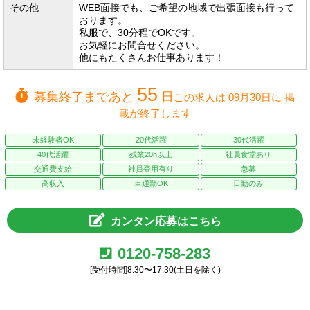
その他
WEB面接でも、ご希望の地域で出張面接も行って
おります。
私服で、30分程でOKです。
お気軽にお問合せください。
他にもたくさんお仕事あります！
55
募集終了まであと
日
この求人は 09月30日に 掲
載が終了します
未経験者OK
20代活躍
30代活躍
40代活躍
残業20h以上
社員食堂あり
交通費支給
社員登用有り
急募
高収入
車通勤OK
日勤のみ
カンタン応募はこちら
0120-758-283
[受付時間]8:30〜17:30(土日を除く)