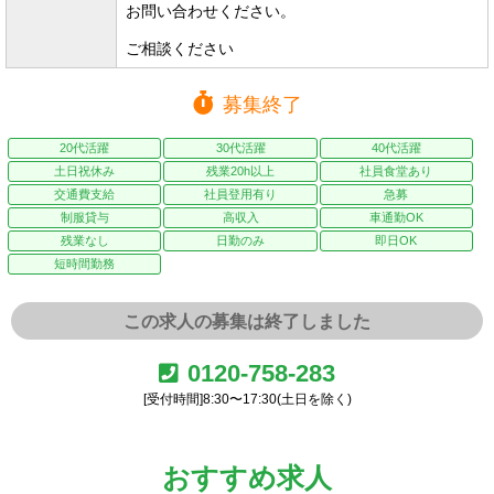
お問い合わせください。
ご相談ください
募集終了
20代活躍
30代活躍
40代活躍
土日祝休み
残業20h以上
社員食堂あり
交通費支給
社員登用有り
急募
制服貸与
高収入
車通勤OK
残業なし
日勤のみ
即日OK
短時間勤務
この求人の募集は終了しました
0120-758-283
[受付時間]8:30〜17:30(土日を除く)
おすすめ求人