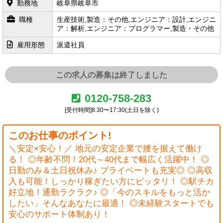
勤務地
岐阜県
岐阜市
職種
生産技術,製造：その他,エンジニア：設計,エンジニ
ア：解析,エンジニア：プログラマー,製造・その他
雇用形態
派遣社員
この求人の募集は終了しました
0120-758-283
[受付時間]8:30〜17:30(土日を除く)
このお仕事のポイント!
＼安定×安心！／ 地元の安定企業で腰を据えて働け
る！ ◎年齢不問！20代～40代まで幅広く活躍中！ ◎
日勤のみ＆土日祝休み♪ プライベートも充実◎ ◎高収
入も可能！しっかり稼ぎたい方にピッタリ！ ◎駅チカ
好立地！通勤ラクラク♪ ◎「今のスキルをもっと活か
したい」そんなあなたに最適！ ◎未経験スタートでも
安心のサポート体制あり！