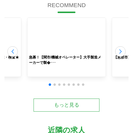
RECOMMEND
作業・検査★
急募！【関市/機械オペレーター】大手製造メ
【恵那市】
ーカーで製�･･･
もっと見る
近隣の求人