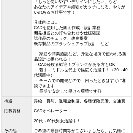
「もっと使いやすいデザインにしたい」など、
あなたのアイデアや経験がカタチになる、やりが
いのあるお仕事です！
具体的には…
CADを使用した図面作成・設計業務
開発担当との打ち合わせや仕様確認
試作品のチェック、改良提案
既存製品のブラッシュアップ設計 など
・ 家庭や商業施設など、身近な場所で使われる製
品設計に携われる！
・CAD経験者歓迎！ブランクがある方もOK！
・ 若手～ミドル世代まで幅広く活躍中！（20～40
代活躍中）
・ チームでの開発なので、困ったときはすぐに相
談できます
・ 長期で安定して働ける環境です◎
待遇
昇給、賞与、退職金制度、各種保険完備、交通費
応募資格
CADオペレーター
20代～60代男女活躍中！
その他
ご希望の勤務時間等がございましたら、お気軽に