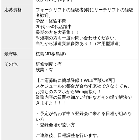
応募資格
フォークリフトの経験者(特にリーチリフトの経験
者歓迎）
学歴・経験不問
20代～50代活躍中
長期の方を大募集！！
※短期の方も一度お問い合わせください。
当社から派遣実績多数あり！（常用型派遣）
最寄駅
桜島(JR桜島線)
その他
研修制度：有
残業：有
【ご応募時に簡単登録！WEB面談OK可】
スケジュールの都合が合わず来社できなくても、
お持ちのスマホからWeb面接可！
業務内容の質問や細かい詳細などその場で解決で
きますよ！！！
・予定が合わず中々登録会に来れる日程が組めな
い方
・登録会場が遠い方
ご連絡後、日程調整を行います。