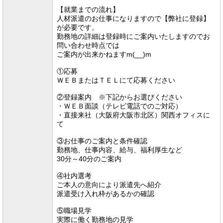
【就業までの流れ】
人材派遣のお仕事になりますので【弊社に登録】
が必要です。
勤務地の詳細は登録時にご案内いたしますのでお
問い合わせ時点では
ご案内が出来かねますm(__)m
①応募
ＷＥＢまたはＴＥＬにて応募ください
②登録案内 ※下記からお選びください
・ＷＥＢ面談（テレビ電話でのご対応）
・直接来社（大阪府大阪市北区）関西オフィスに
て
③お仕事のご案内と条件確認
勤務地、仕事内容、給与、福利厚生など
30分～40分のご案内
④社内選考
ご本人の意向により派遣先へ紹介
派遣受け入れ枠があるかの確認
⑤職場見学
実際に働く勤務地の見学